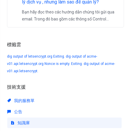
lý dịch vụ , nhưng làm sao để quản lý?
Bạn hãy đọc theo các hướng dẫn chúng tôi gửi qua
email. Trong đó bao gồm các thông số Control...
標籤雲
dig output of letsencrypt.org
Exiting. dig output of acme-
v01.api.letsencrypt.org
Nonce is empty. Exiting. dig output of acme-
v01.api.letsencrypt.
技術支援
我的服務單
公告
知識庫