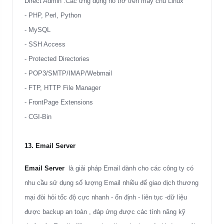
Direct Admin .Các ứng dụng hỗ trở trên máy chủ Linux
- PHP, Perl, Python
- MySQL
- SSH Access
- Protected Directories
- POP3/SMTP/IMAP/Webmail
- FTP, HTTP File Manager
- FrontPage Extensions
- CGI-Bin
13. Email Server
Email Server
là giải pháp Email dành cho các công ty có
nhu cầu sử dụng số lượng Email nhiều
để giao dịch thương
mại
đòi hỏi tốc độ
cực nhanh - ổn định - liên tục -dữ liệu
được backup an toàn
, đáp ứng được các tính năng kỹ