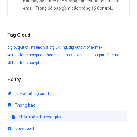
Bạn hãy đọc theo các hướng dẫn chúng tôi gửi qua
email. Trong đó bao gồm các thông số Control...
Tag Cloud
dig output of letsencrypt.org
Exiting. dig output of acme-
v01.api.letsencrypt.org
Nonce is empty. Exiting. dig output of acme-
v01.api.letsencrypt.
Hỗ trợ
Ticket hỗ trợ của tôi
Thông báo
Thắc mắc thường gặp
Download