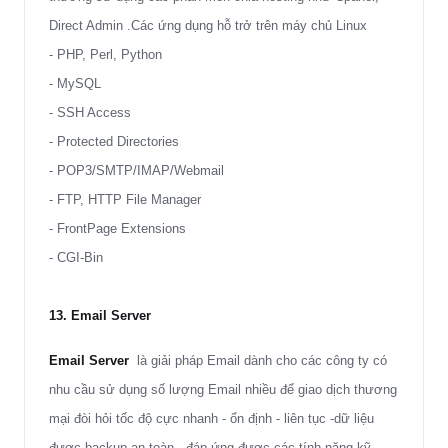
Direct Admin .Các ứng dụng hỗ trở trên máy chủ Linux
- PHP, Perl, Python
- MySQL
- SSH Access
- Protected Directories
- POP3/SMTP/IMAP/Webmail
- FTP, HTTP File Manager
- FrontPage Extensions
- CGI-Bin
13. Email Server
Email Server
là giải pháp Email dành cho các công ty có
nhu cầu sử dụng số lượng Email nhiều
để giao dịch thương
mại
đòi hỏi tốc độ
cực nhanh - ổn định - liên tục -dữ liệu
được backup an toàn
, đáp ứng được các tính năng kỹ