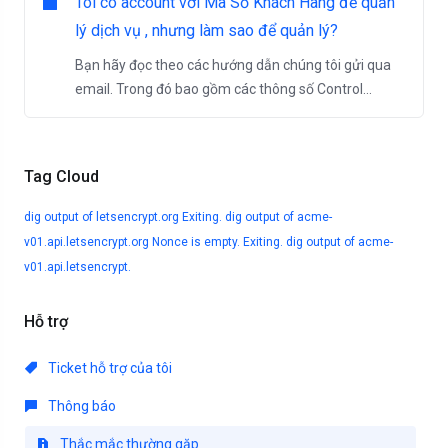
Tôi có account với Mã Số Khách Hàng để quản
lý dịch vụ , nhưng làm sao để quản lý?
Bạn hãy đọc theo các hướng dẫn chúng tôi gửi qua
email. Trong đó bao gồm các thông số Control...
Tag Cloud
dig output of letsencrypt.org
Exiting. dig output of acme-
v01.api.letsencrypt.org
Nonce is empty. Exiting. dig output of acme-
v01.api.letsencrypt.
Hỗ trợ
Ticket hỗ trợ của tôi
Thông báo
Thắc mắc thường gặp