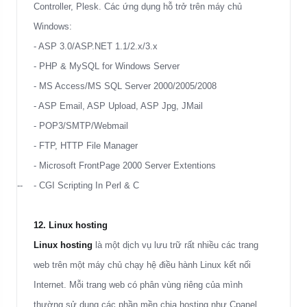
Controller, Plesk. Các ứng dụng hỗ trở trên máy chủ
Windows:
- ASP 3.0/ASP.NET 1.1/2.x/3.x
- PHP & MySQL for Windows Server
- MS Access/MS SQL Server 2000/2005/2008
- ASP Email, ASP Upload, ASP Jpg, JMail
- POP3/SMTP/Webmail
- FTP, HTTP File Manager
- Microsoft FrontPage 2000 Server Extentions
-- -
CGI
Scripting In Perl & C
12. Linux hosting
Linux hosting
là một dịch vụ lưu trữ rất nhiều các trang
web trên một máy chủ chạy hệ điều hành Linux kết nối
Internet. Mỗi trang web có phân vùng riêng của mình
thường sử dụng các phần mền chia hosting như Cpanel,