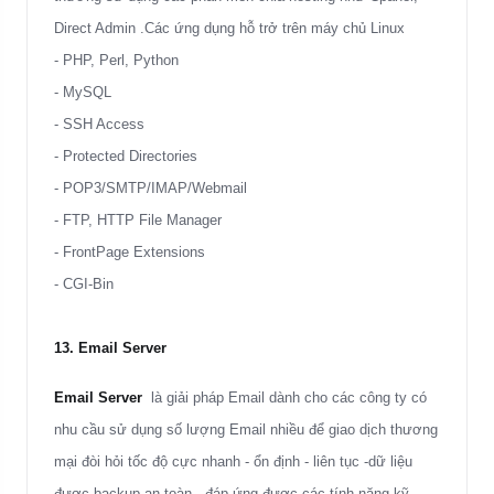
Direct Admin .Các ứng dụng hỗ trở trên máy chủ Linux
- PHP, Perl, Python
- MySQL
- SSH Access
- Protected Directories
- POP3/SMTP/IMAP/Webmail
- FTP, HTTP File Manager
- FrontPage Extensions
- CGI-Bin
13. Email Server
Email Server
là giải pháp Email dành cho các công ty có
nhu cầu sử dụng số lượng Email nhiều
để giao dịch thương
mại
đòi hỏi tốc độ
cực nhanh - ổn định - liên tục -dữ liệu
được backup an toàn
, đáp ứng được các tính năng kỹ