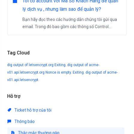
Tôi có account với Mã Số Khách Hàng để quản
lý dịch vụ , nhưng làm sao để quản lý?
Bạn hãy đọc theo các hướng dẫn chúng tôi gửi qua
email. Trong đó bao gồm các thông số Control...
Tag Cloud
dig output of letsencrypt.org
Exiting. dig output of acme-
v01.api.letsencrypt.org
Nonce is empty. Exiting. dig output of acme-
v01.api.letsencrypt.
Hỗ trợ
Ticket hỗ trợ của tôi
Thông báo
Thắc mắc thường gặp