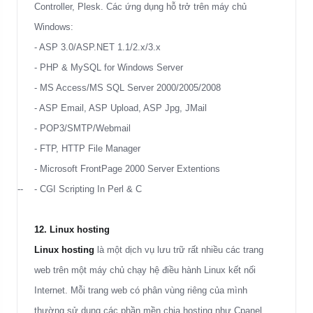
Controller, Plesk. Các ứng dụng hỗ trở trên máy chủ
Windows:
- ASP 3.0/ASP.NET 1.1/2.x/3.x
- PHP & MySQL for Windows Server
- MS Access/MS SQL Server 2000/2005/2008
- ASP Email, ASP Upload, ASP Jpg, JMail
- POP3/SMTP/Webmail
- FTP, HTTP File Manager
- Microsoft FrontPage 2000 Server Extentions
-- -
CGI
Scripting In Perl & C
12. Linux hosting
Linux hosting
là một dịch vụ lưu trữ rất nhiều các trang
web trên một máy chủ chạy hệ điều hành Linux kết nối
Internet. Mỗi trang web có phân vùng riêng của mình
thường sử dụng các phần mền chia hosting như Cpanel,