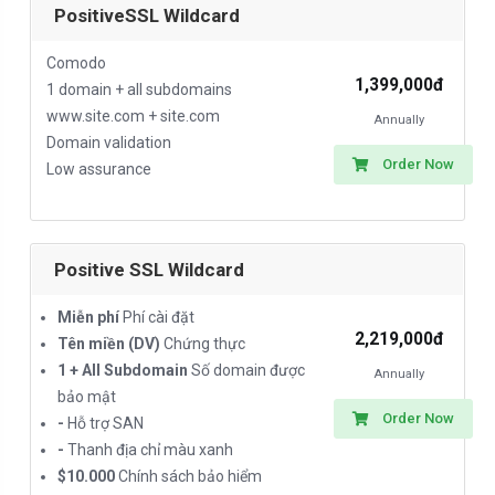
PositiveSSL Wildcard
Comodo
1,399,000đ
1 domain + all subdomains
www.site.com + site.com
Annually
Domain validation
Order Now
Low assurance
Positive SSL Wildcard
Miễn phí
Phí cài đặt
2,219,000đ
Tên miền (DV)
Chứng thực
1 + All Subdomain
Số domain được
Annually
bảo mật
Order Now
-
Hỗ trợ SAN
-
Thanh địa chỉ màu xanh
$10.000
Chính sách bảo hiểm