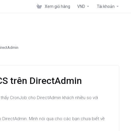
Xem giỏ hàng
VND
Tài khoản
irectAdmin
 trên DirectAdmin
 thấy CronJob cho DirectAdmin khách nhiều so với
 DirectAdmin. Mình nói qua cho các bạn chưa biết về