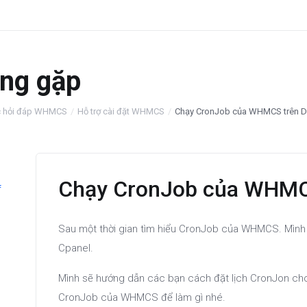
ng gặp
c hỏi đáp WHMCS
Hỗ trợ cài đặt WHMCS
Chạy CronJob của WHMCS trên D
Chạy CronJob của WHMCS
f
Sau một thời gian tìm hiểu CronJob của WHMCS. Mình
Cpanel.
Mình sẽ hướng dẫn các bạn cách đặt lịch CronJon cho
CronJob của WHMCS để làm gì nhé.