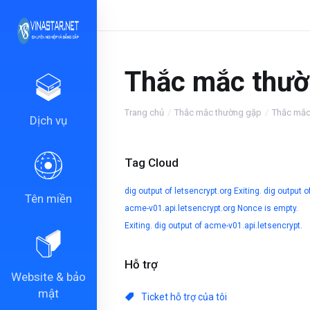
Thắc mắc thườ
Trang chủ
Thắc mắc thường gặp
Thắc mắ
Dịch vụ
Tag Cloud
dig output of letsencrypt.org
Exiting. dig output o
Tên miền
acme-v01.api.letsencrypt.org
Nonce is empty.
Exiting. dig output of acme-v01.api.letsencrypt.
Hỗ trợ
Website & bảo
mật
Ticket hỗ trợ của tôi