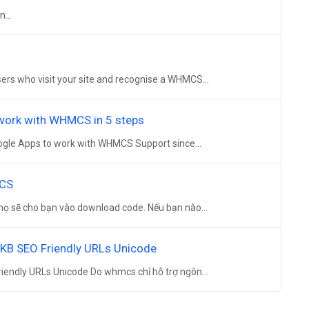
...
 who visit your site and recognise a WHMCS...
work with WHMCS in 5 steps
oogle Apps to work with WHMCS Support since...
MCS
 sẽ cho bạn vào download code. Nếu bạn nào...
 KB SEO Friendly URLs Unicode
iendly URLs Unicode Do whmcs chỉ hỗ trợ ngôn...