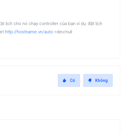
t lịch cho nó chạy controller của bạn ví dụ: đặt lịch
get
http://hostname.vn/auto
>dev/null
Có
Không