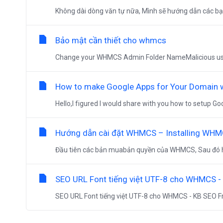
Không dài dòng văn tự nữa, Mình sẽ hướng dẫn các bạn
Bảo mật cần thiết cho whmcs
Change your WHMCS Admin Folder NameMalicious users
How to make Google Apps for Your Domain 
Hello,I figured I would share with you how to setup G
Hướng dẫn cài đặt WHMCS – Installing WH
Đầu tiên các bản muabản quyền của WHMCS, Sau đó họ
SEO URL Font tiếng việt UTF-8 cho WHMCS -
SEO URL Font tiếng việt UTF-8 cho WHMCS - KB SEO Fr