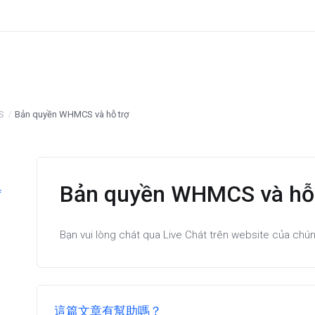
S
Bản quyền WHMCS và hỗ trợ
Bản quyền WHMCS và hỗ 
f
Bạn vui lòng chát qua Live Chát trên website của chún
這篇文章有幫助嗎？