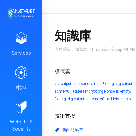
知識庫
客戶系統
知識庫
Thắc mắc hỏi đáp WHMC
Services
標籤雲
dig output of letsencrypt.org
Exiting. dig output o
網域
acme-v01.api.letsencrypt.org
Nonce is empty.
Exiting. dig output of acme-v01.api.letsencrypt.
技術支援
Website &
Security
我的服務單