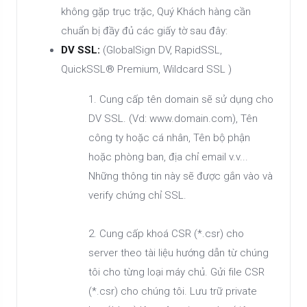
không gặp trục trặc, Quý Khách hàng cần
chuẩn bị đầy đủ các giấy tờ sau đây:
DV SSL:
(GlobalSign DV, RapidSSL,
QuickSSL® Premium, Wildcard SSL )
1. Cung cấp tên domain sẽ sử dụng cho
DV SSL. (Vd: www.domain.com), Tên
công ty hoặc cá nhân, Tên bộ phận
hoặc phòng ban, địa chỉ email v.v...
Những thông tin này sẽ được gắn vào và
verify chứng chỉ SSL.
2. Cung cấp khoá CSR (*.csr) cho
server theo tài liệu hướng dẫn từ chúng
tôi cho từng loại máy chủ. Gửi file CSR
(*.csr) cho chúng tôi. Lưu trữ private