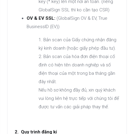
key (*.key) lên một nơi an toàn. (riêng
GlobalSign SSL thì ko cần tạo CSR)
OV & EV SSL:
(GlobalSign OV & EV, True
BusinessID (EV))
1. Bản scan của Giấy chứng nhận đăng
ký kinh doanh (hoặc giấy phép đầu tư).
2. Bản scan của hóa đơn điện thoại cố
định có hiện tên doanh nghiệp và số
điện thoại của một trong ba tháng gần
đây nhất.
Nếu hồ sơ không đầy đủ, xin quý khách
vui lòng liên hệ trực tiếp với chúng tôi để
được tư vấn các giải pháp thay thế.
2. Quy trình đăng kí