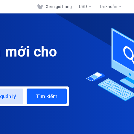
Xem giỏ hàng
USD
Tài khoản
n mới cho