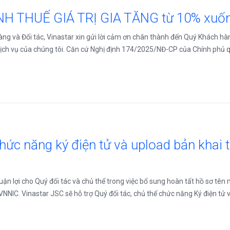
NH THUẾ GIÁ TRỊ GIA TĂNG từ 10% xuố
àng và Đối tác, Vinastar xin gửi lời cảm ơn chân thành đến Quý Khách hàn
ch vụ của chúng tôi. Căn cứ Nghị định 174/2025/NĐ-CP của Chính phủ quy 
hức năng ký điện tử và upload bản khai t
ận lợi cho Quý đối tác và chủ thể trong việc bổ sung hoàn tất hồ sơ tên 
IC. Vinastar JSC sẽ hỗ trợ Quý đối tác, chủ thể chức năng Ký điện tử v