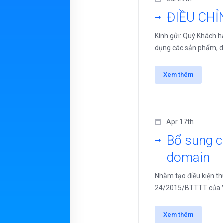
ĐIỀU CHỈ
Kính gửi: Quý Khách h
dụng các sản phẩm, dị
Xem thêm
Apr 17th
Bổ sung c
domain
Nhằm tạo điều kiện thu
24/2015/BTTTT của VNN
Xem thêm