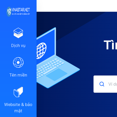
Tì
Dịch vụ
Tên miền
Website & bảo
mật