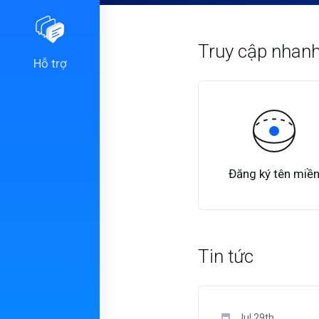
Truy cập nhan
Hỗ trợ
Đăng ký tên miề
Tin tức
Jul 29th