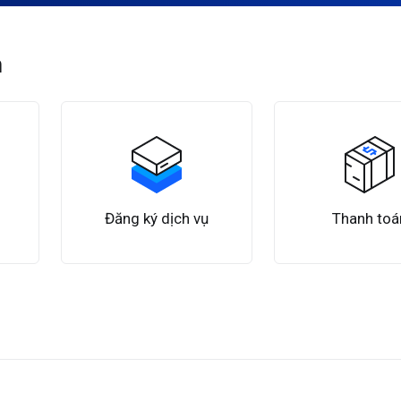
h
n
Đăng ký dịch vụ
Thanh toá