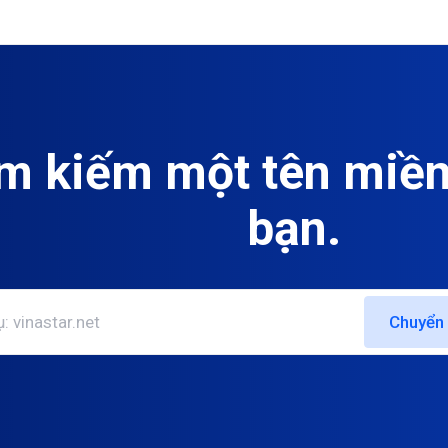
m kiếm một tên miề
bạn.