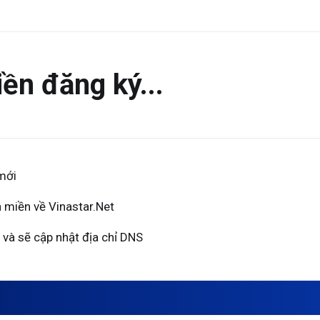
ền đăng ký...
mới
 miền về Vinastar.Net
 và sẽ cập nhật địa chỉ DNS